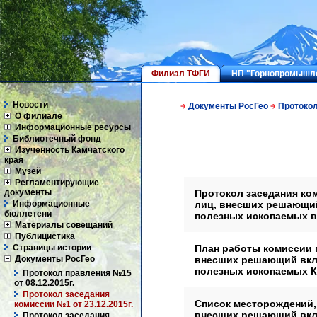
Филиал ТФГИ
НП "Горнопромышле
Новости
Документы РосГео
Протокол
О филиале
Информационные ресурсы
Библиотечный фонд
Изученность Камчатского
края
Музей
Регламентирующие
Протокол заседания ко
документы
лиц, внесших решающий
Информационные
бюллетени
полезных ископаемых в
Материалы совещаний
Публицистика
План работы комиссии 
Страницы истории
внесших решающий вкла
Документы РосГео
полезных ископаемых К
Протокол правления №15
от 08.12.2015г.
Протокол заседания
Список месторождений, 
комиссии №1 от 23.12.2015г.
внесших решающий вкла
Протокол заседания