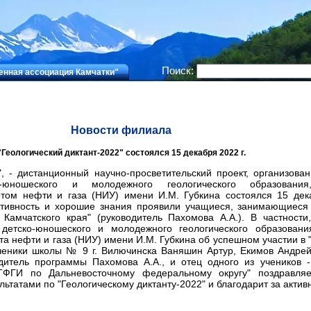
Поиск:
нная ассоциация Камчатки"
Новости филиала
"Геологический диктант-2022" состоялся 15 декабря 2022 г.
", - дистанционный научно-просветительский проект, организова
-юношеского и молодежного геологического образования
том нефти и газа (НИУ) имени И.М. Губкина состоялся 15 дек
ктивность и хорошие знания проявили учащиеся, занимающиеся
 Камчатского края" (руководитель Пахомова А.А.). В частност
детско-юношеского и молодежного геологического образования
та нефти и газа (НИУ) имени И.М. Губкина об успешном участии в 
ученики школы № 9 г. Вилючинска Ваняшин Артур, Екимов Андрей
дитель программы Пахомова А.А., и отец одного из учеников 
ФГИ по Дальневосточному федеральному округу" поздравля
ьтатами по "Геологическому диктанту-2022" и благодарит за активн