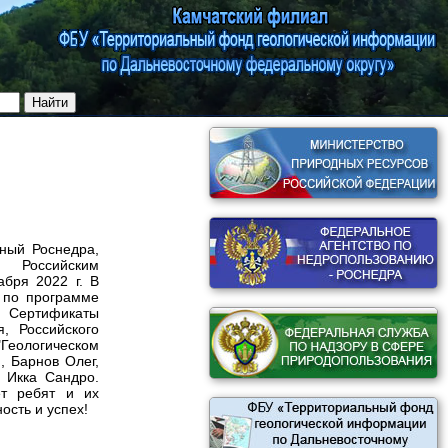
нный Роснедра,
, Российским
абря 2022 г. В
 по программе
и, Сертификаты
, Российского
"Геологическом
, Барнов Олег,
- Икка Сандро.
ет ребят и их
ость и успех!