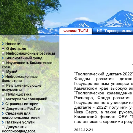
Филиал ТФГИ
НП "Горнопромышле
Новости
О филиале
Информационные ресурсы
Библиотечный фонд
Изученность Камчатского
края
Музей
"Геологический диктант-2022
Информационные
Фондом развития детско
бюллетени
Государственным университе
Регламентирующие
Камчатском крае высокую а
документы
"Геологическое краеведение
Публицистика
Роснедра, Фонда развития 
Материалы совещаний
Государственного университе
Страницы истории
диктанте - 2022" получили 
Документы РосГео
Икка Серго, а также руково
Сведения для
Камчатский филиал ФБУ "Т
недропользователей
наставников с хорошими резул
Платные услуги
Документы
2022-12-21
Росприроднадзора