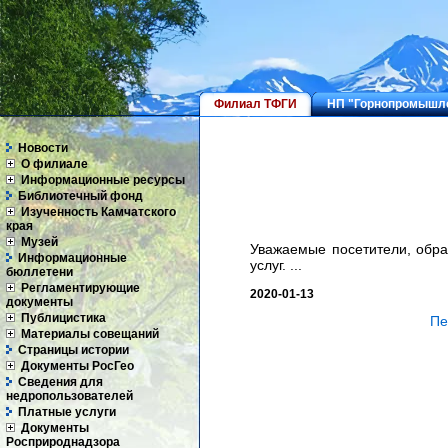
Филиал ТФГИ
НП "Горнопромышле
Новости
О филиале
Информационные ресурсы
Библиотечный фонд
Изученность Камчатского
края
Музей
Уважаемые посетители, обр
Информационные
услуг. ...
бюллетени
Регламентирующие
2020-01-13
документы
Публицистика
Пе
Материалы совещаний
Страницы истории
Документы РосГео
Сведения для
недропользователей
Платные услуги
Документы
Росприроднадзора