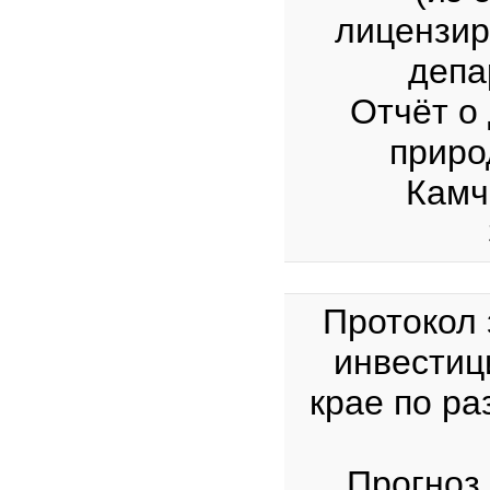
лицензир
депа
Отчёт о
приро
Камча
Протокол 
инвестиц
крае по р
Прогноз