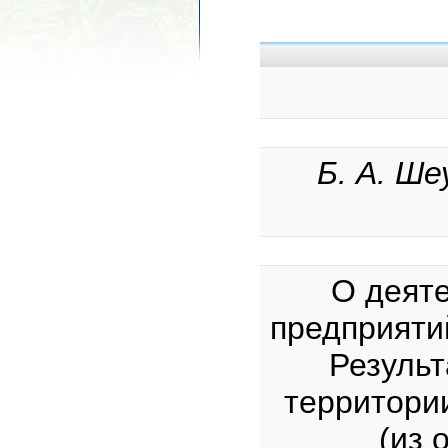
Б. А. Ше
О деят
предприятий
Результ
территории
(из 