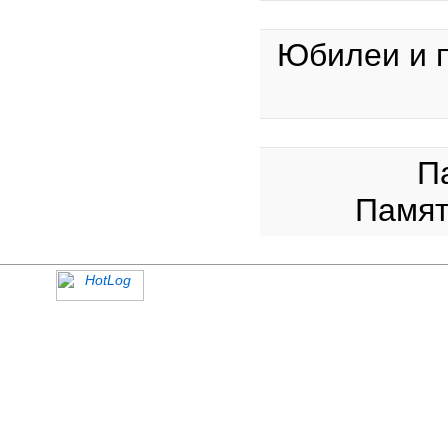
Юбилеи и п
П
Памят