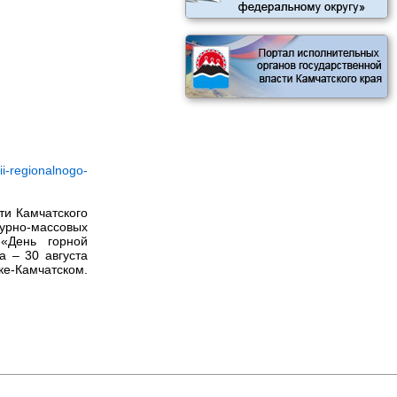
-regionalnogo-
ти Камчатского
урно‑массовых
 «День горной
а ‒ 30 августа
ке‑Камчатском.