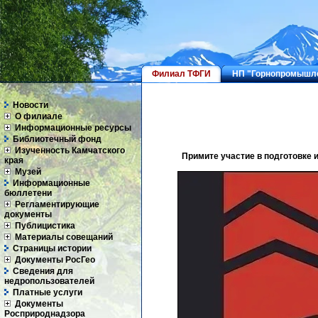
Филиал ТФГИ
НП "Горнопромышле
Новости
О филиале
Информационные ресурсы
Библиотечный фонд
Изученность Камчатского
Примите участие в подготовке 
края
Музей
Информационные
бюллетени
Регламентирующие
документы
Публицистика
Материалы совещаний
Страницы истории
Документы РосГео
Сведения для
недропользователей
Платные услуги
Документы
Росприроднадзора