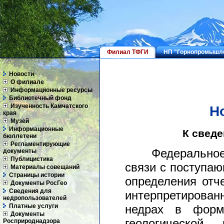
Филиал ТФГИ
НП "Горнопромышле
Новости
О филиале
Информационные ресурсы
Библиотечный фонд
Изученность Камчатского
Н
края
Музей
Информационные
К свед
бюллетени
Регламентирующие
Федеральное аг
документы
Публицистика
связи с поступа
Материалы совещаний
Страницы истории
определения отч
Документы РосГео
Сведения для
интерпретирован
недропользователей
Платные услуги
недрах в форм
Документы
геологической 
Росприроднадзора