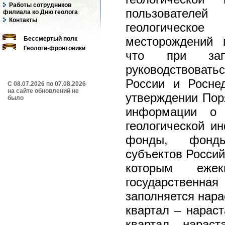
Работы сотрудников
пользовател
филиала ко Дню геолога
Контакты
геологическо
месторождений 
Бессмертый полк
Геологи-фронтовики
что при запо
руководствовать
России и Росне
C 08.07.2026 по 07.08.2026
на сайте обновлений не
утверждении Пор
было
информации о
геологической и
фонды, фонды
субъектов Россий
которым ежек
государственн
заполняется нара
квартал – нарас
квартал – нараст