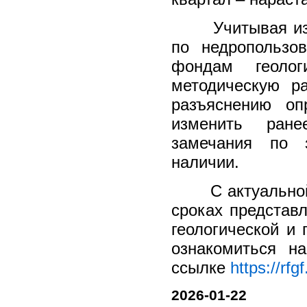
Учитывая излож
по недропользо
фондам геолог
методическую р
разъяснению оп
изменить ране
замечания по 
наличии.
С актуальной и
сроках представ
геологической и 
ознакомиться н
ссылке
https://rfg
2026-01-22