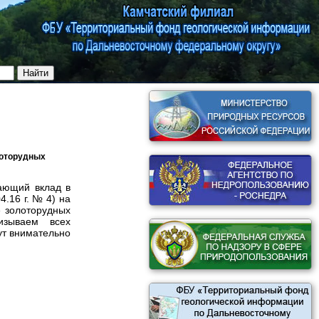
лоторудных
ающий вклад в
.16 г. № 4) на
е золоторудных
ризываем всех
ут внимательно