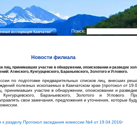
Поиск:
нная ассоциация Камчатки"
Новости филиала
и лиц, принимавших участие в обнаружении, опоисковании и разведке зо
ний: Агинского, Кунгурцевского, Бараньевского, Золотого и Углового.
ссии по подготовке предварительных списков лиц, внесших реш
ждений полезных ископаемых в Камчатском крае (протокол от 19.04
, принимавших участие в обнаружении, опоисковании и разведк
, Кунгурцевского, Бараньевского, Золотого и Углового. П
правлять свои замечания, предложения и уточнения, которые буд
комиссии.
 к разделу Протокол заседания комиссии №4 от 19.04.2016г