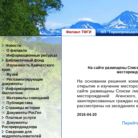
Филиал ТФГИ
НП "Горнопромышле
Новости
О филиале
Информационные ресурсы
Библиотечный фонд
Изученность Камчатского
На сайте размещены Списк
края
месторожде
Музей
Регламентирующие
На основании решения коми
документы
открытие и изучение месторо
Информационные
сайте размещены Списки лиц
бюллетени
месторождений: Агинского
Материалы совещаний
заинтересованных граждан на
Публицистика
рассмотрены на заседаниях 
Страницы истории
Документы РосГео
2016-04-20
Платные услуги
Документы
Перейти
Росприроднадзора
Сведения для
недропользователей