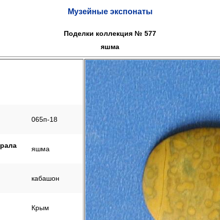
Музейные экспонаты
Поделки коллекция № 577
яшма
065п-18
ерала
яшма
кабашон
Крым